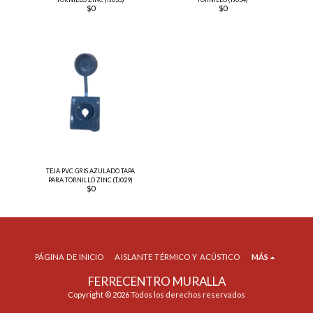
$
0
$
0
TEJA PVC GRIS AZULADO TAPA
PARA TORNILLO ZINC (TJ029)
$
0
PÁGINA DE INICIO
AISLANTE TÉRMICO Y ACÚSTICO
MÁS
FERRECENTRO MURALLA
Copyright © 2026 Todos los derechos reservados