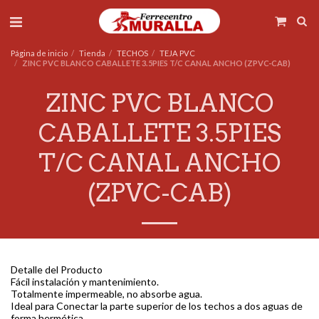
Página de inicio
Tienda
TECHOS
TEJA PVC
ZINC PVC BLANCO CABALLETE 3.5PIES T/C CANAL ANCHO (ZPVC-CAB)
ZINC PVC BLANCO
CABALLETE 3.5PIES
T/C CANAL ANCHO
(ZPVC-CAB)
Detalle del Producto
Fácil instalación y mantenimiento.
Totalmente impermeable, no absorbe agua.
Ideal para Conectar la parte superior de los techos a dos aguas de
forma hermética.