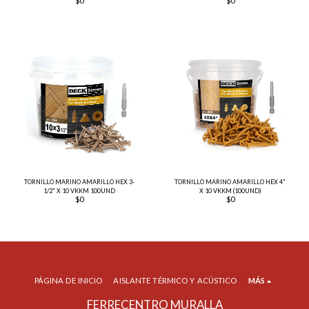
$
0
$
0
TORNILLO MARINO AMARILLO HEX 3-
TORNILLO MARINO AMARILLO HEX 4"
1/2" X 10 VKKM 100UND
X 10 VKKM (100UND)
$
0
$
0
PÁGINA DE INICIO
AISLANTE TÉRMICO Y ACÚSTICO
MÁS
FERRECENTRO MURALLA