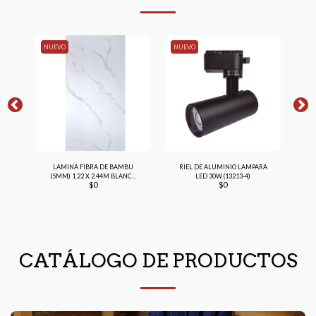
NUEVO
NUEVO
NU
OYA
LAMINA FIBRA DE BAMBU
RIEL DE ALUMINIO LAMPARA
)
(5MM) 1.22 X 2.44M BLANCO
LED 30W (13213-4)
$
0
$
0
(PER-4002)
CATÁLOGO DE PRODUCTOS