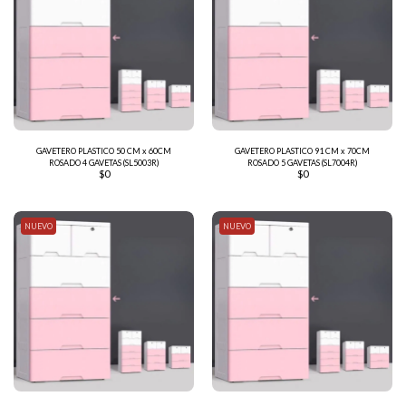
GAVETERO PLASTICO 50 CM x 60CM
GAVETERO PLASTICO 91 CM x 70CM
ROSADO 4 GAVETAS (SL5003R)
ROSADO 5 GAVETAS (SL7004R)
$
0
$
0
NUEVO
NUEVO