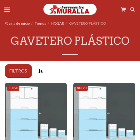
Página de inicio
Tienda
HOGAR
GAVETERO PLÁSTICO
GAVETERO PLÁSTICO
FILTROS
NUEVO
NUEVO