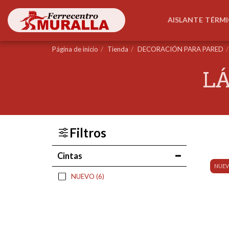
AISLANTE TÉRM
Página de inicio
Tienda
DECORACIÓN PARA PARED
LÁ
Filtros
Cintas
NUEV
NUEVO
(6)