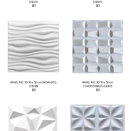
D1015 )
D1005 )
$
0
$
0
PANEL PVC 3D 50 x 50 cm ONDAS (XZL-
PANEL PVC 3D 50 x 50 cm
D1018)
CUADRITOS(XZL-D1007)
$
0
$
0