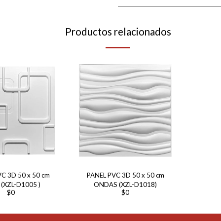
Productos relacionados
0 x 50 cm
PANEL PVC 3D 50 x 50 cm
(XZL-D1005 )
ONDAS (XZL-D1018)
$
0
$
0