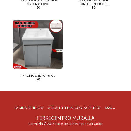
TINA DE LAVAR PLASTICA 80 CM
TINA PLASTICA CON PATAS
X 74 CM (540040)
COMPLETO NEGRO DE
$
0
$
0
LAVANDERIA (1720)
TINA DE PORCELANA - (7901)
$
0
PÁGINA DE INICIO
AISLANTE TÉRMICO Y ACÚSTICO
MÁS
FERRECENTRO MURALLA
Copyright © 2026 Todos los derechos reservados