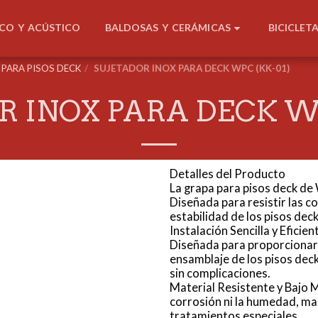
BALDOSAS Y CERÁMICAS
ICO Y ACÚSTICO
BICICLET
PARA PISOS DECK
SUJETADOR INOX PARA DECK WPC (KK-01)
R INOX PARA DECK WP
Detalles del Producto
La grapa para pisos deck de
Diseñada para resistir las c
estabilidad de los pisos de
Instalación Sencilla y Eficien
Diseñada para proporcionar u
ensamblaje de los pisos dec
sin complicaciones.
Material Resistente y Bajo 
corrosión ni la humedad, ma
tratamientos especiales.