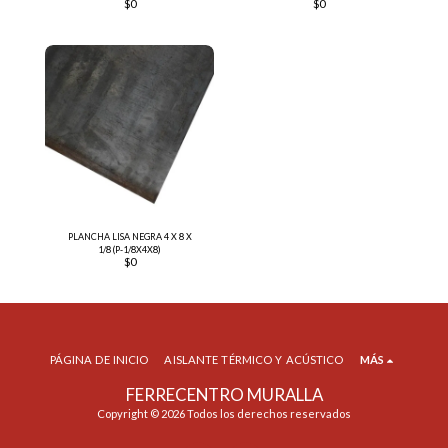
$
0
$
0
PLANCHA LISA NEGRA 4 X 8 X
1/8 (P-1/8X4X8)
$
0
PÁGINA DE INICIO
AISLANTE TÉRMICO Y ACÚSTICO
MÁS
FERRECENTRO MURALLA
Copyright © 2026 Todos los derechos reservados