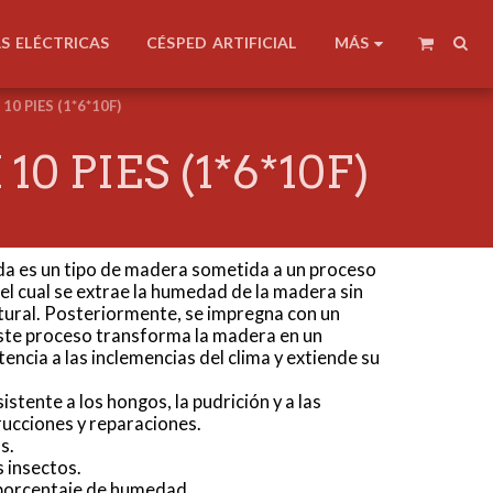
MÁS
AS ELÉCTRICAS
CÉSPED ARTIFICIAL
0 PIES (1*6*10F)
0 PIES (1*6*10F)
da es un tipo de madera sometida a un proceso
 el cual se extrae la humedad de la madera sin
tural. Posteriormente, se impregna con un
ste proceso transforma la madera en un
encia a las inclemencias del clima y extiende su
stente a los hongos, la pudrición y a las
trucciones y reparaciones.
s.
s insectos.
 porcentaje de humedad.