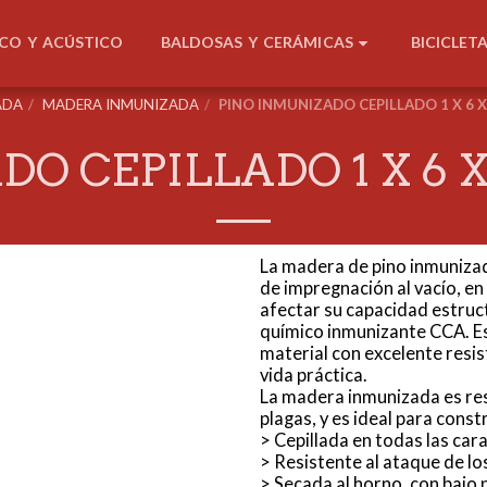
BALDOSAS Y CERÁMICAS
ICO Y ACÚSTICO
BICICLET
ADA
MADERA INMUNIZADA
PINO INMUNIZADO CEPILLADO 1 X 6 X 1
 CEPILLADO 1 X 6 X 1
La madera de pino inmuniza
de impregnación al vacío, en
afectar su capacidad estruc
químico inmunizante CCA. E
material con excelente resist
vida práctica.
La madera inmunizada es resi
plagas, y es ideal para cons
> Cepillada en todas las cara
> Resistente al ataque de lo
> Secada al horno, con bajo