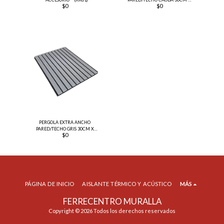
$
0
$
0
2.9M (PER-3004)
PERGOLA EXTRA ANCHO
PARED/TECHO GRIS 30CM X
$
0
2.9M (PER-3001)
PÁGINA DE INICIO
AISLANTE TÉRMICO Y ACÚSTICO
MÁS
FERRECENTRO MURALLA
Copyright © 2026 Todos los derechos reservados