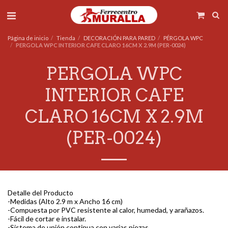
Página de inicio
Tienda
DECORACIÓN PARA PARED
PÉRGOLA WPC
PERGOLA WPC INTERIOR CAFE CLARO 16CM X 2.9M (PER-0024)
PERGOLA WPC
INTERIOR CAFE
CLARO 16CM X 2.9M
(PER-0024)
Detalle del Producto
-Medidas (Alto 2.9 m x Ancho 16 cm)
-Compuesta por PVC resistente al calor, humedad, y arañazos.
-Fácil de cortar e instalar.
-Sistema de unión continua con varias piezas