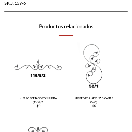
SKU:
159/6
Productos relacionados
HIERRO FORJADO CON PUNTA
HIERRO FORJADO "S" GIGANTE
(116/E/2)
(52/1)
$
0
$
0