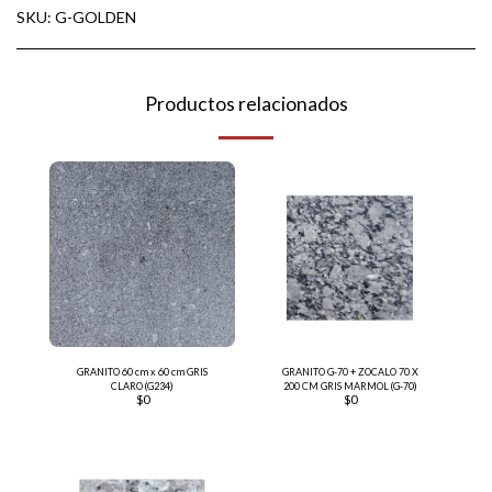
SKU:
G-GOLDEN
Productos relacionados
GRANITO 60 cm x 60 cm GRIS
GRANITO G-70 + ZOCALO 70 X
CLARO (G234)
200 CM GRIS MARMOL (G-70)
$
0
$
0