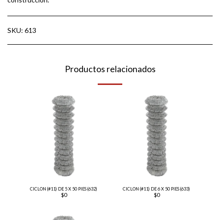
SKU:
613
Productos relacionados
CICLON (#11) DE 5 X 50 PIES (632)
CICLON (#11) DE 6 X 50 PIES (633)
$
0
$
0